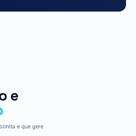
o e
o
bonita e que gere