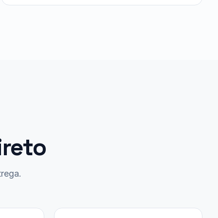
ireto
trega.