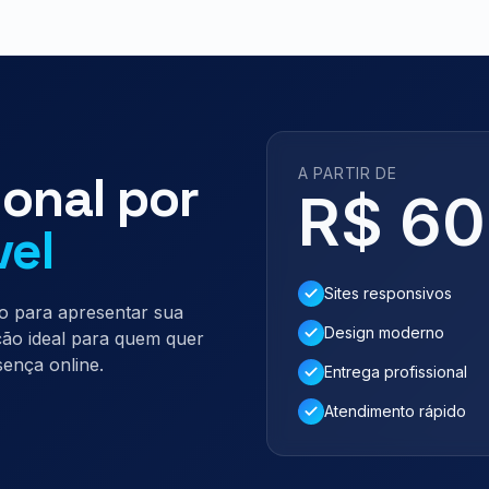
A PARTIR DE
ional por
R$ 6
vel
Sites responsivos
o para apresentar sua
Design moderno
ção ideal para quem quer
ença online.
Entrega profissional
Atendimento rápido