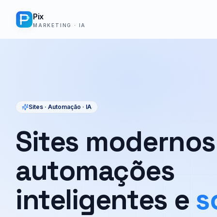
Pix
MARKETING · IA
Sites · Automação · IA
Sites modernos
automações
inteligentes e
s